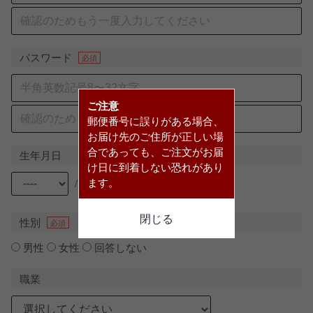
パスワード
必須
ご注意
郵便番号に誤りがある場合、
お届け先のご住所が正しい場
合であっても、ご注文がお届
生年月日
け日に到着しない恐れがあり
ます。
/
/
閉じる
性別
必須
男性
女性
回答しない
職業