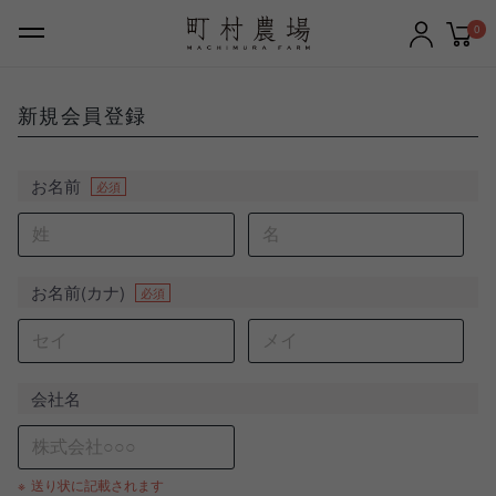
0
新規会員登録
ギフトセット
バター
お名前
必須
チーズ
牛乳
お名前(カナ)
必須
のむヨーグルト
ケーキ・クッキー
アイスクリーム
その他の商品
会社名
町村農場について
送り状に記載されます