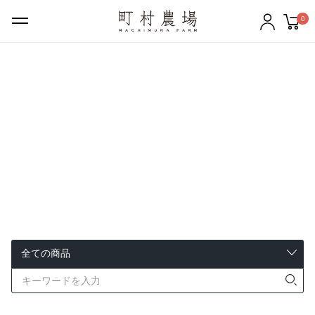
0
ギフトセット
バター
チーズ
牛乳
のむヨーグルト
ケーキ・クッキー
アイスクリーム
その他の商品
町村農場について