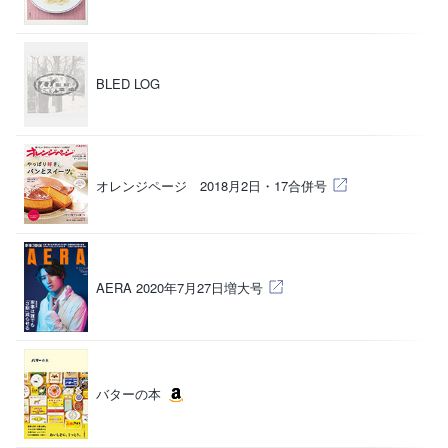
BLED LOG
（
（
オレンジページ 2018月2日・17合併号
（
AERA 2020年7月27日増大号
バターの本
（