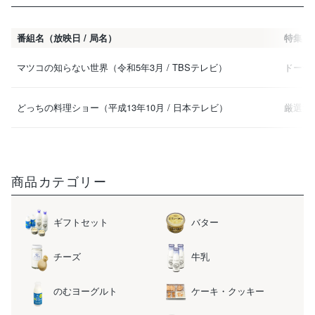
番組名（放映日 / 局名）
特集
マツコの知らない世界（令和5年3月 / TBSテレビ）
ドーナ
どっちの料理ショー（平成13年10月 / 日本テレビ）
厳選素
商品カテゴリー
ギフトセット
バター
チーズ
牛乳
のむヨーグルト
ケーキ・クッキー