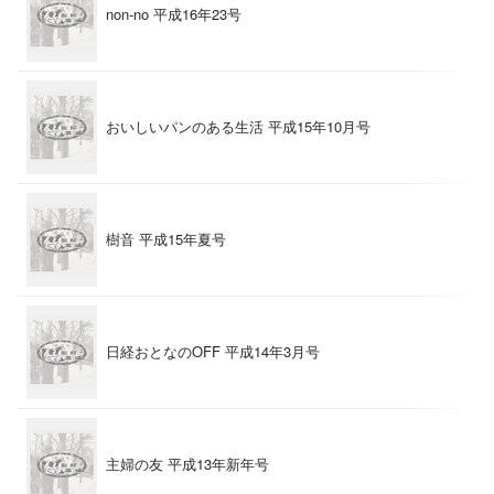
non-no 平成16年23号
（
おいしいパンのある生活 平成15年10月号
-
樹音 平成15年夏号
-
日経おとなのOFF 平成14年3月号
（
主婦の友 平成13年新年号
（