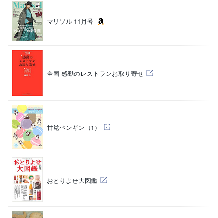
マリソル 11月号
（
藤
全国 感動のレストランお取り寄せ
そ
甘党ペンギン（1）
（
おとりよせ大図鑑