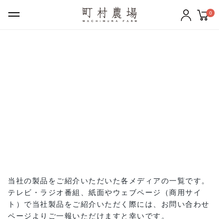
0
ギフトセット
バター
チーズ
牛乳
のむヨーグルト
ケーキ・クッキー
アイスクリーム
その他の商品
当社の製品をご紹介いただいた各メディアの一覧です。
テレビ・ラジオ番組、紙面やウェブページ（商用サイ
町村農場について
ト）で当社製品をご紹介いただく際には、
お問い合わせ
ページ
よりご一報いただけますと幸いです。