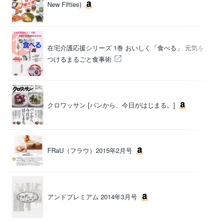
New Fifties)
（
大
在宅介護応援シリーズ 1巻 おいしく「食べる」 元気を
子
つけるまるごと食事術
（
クロワッサン [パンから、今日がはじまる。]
（
FRaU（フラウ）2015年2月号
（
アンドプレミアム 2014年3月号
（