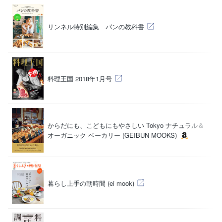
（
リンネル特別編集 パンの教科書
（
料理王国 2018年1月号
からだにも、こどもにもやさしい Tokyo
ナチュラル＆
（
オーガニック ベーカリー (GEIBUN MOOKS)
（
暮らし上手の朝時間 (ei mook)