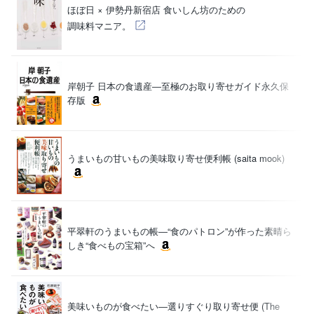
ほぼ日 × 伊勢丹新宿店 食いしん坊のための
松
（
調味料マニア。
岸朝子 日本の食遺産―至極のお取り寄せガイド永久保
岸
存版
（
うまいもの甘いもの美味取り寄せ便利帳 (saita mook)
sa
（
平翠軒のうまいもの帳―“食のパトロン”が作った素晴ら
中
しき“食べもの宝箱”へ
（
美味いものが食べたい―選りすぐり取り寄せ便 (The
石