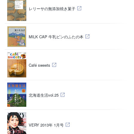
（
レリーサの無添加焼き菓子
（
MILK CAP 牛乳ビンのふたの本
（
Café sweets
（
北海道生活vol.25
（
VERY 2013年 1月号