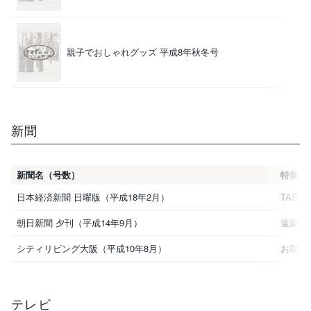
親子でおしゃれグッズ 平成8年秋冬号
（
新聞
新聞名（号数）
特集
日本経済新聞 日曜版（平成18年2月）
TASTE
朝日新聞 夕刊（平成14年9月）
遠藤ケ
シティリビング大阪（平成10年8月）
お取り
テレビ