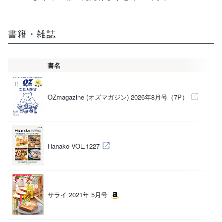
ご利用ガイド
特集
書籍・雑誌
直営ショップご案内
書名
著
ログイン / 会員登録
お問い合わせ
（
OZmagazine (オズマガジン) 2026年8月号（7P）
（
Hanako VOL.1227
サライ 2021年 5月号
（