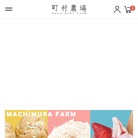
0
ギフトセット
バター
チーズ
牛乳
のむヨーグルト
ケーキ・クッキー
アイスクリーム
その他の商品
町村農場について