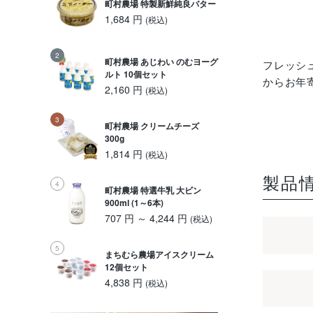
町村農場 特製新鮮純良バター
1,684 円
(税込)
町村農場 あじわい のむヨーグ
フレッシ
ルト 10個セット
からお年
2,160 円
(税込)
町村農場 クリームチーズ
300g
1,814 円
(税込)
製品
町村農場 特選牛乳 大ビン
900ml (1～6本)
707 円 ～ 4,244 円
(税込)
まちむら農場アイスクリーム
12個セット
4,838 円
(税込)