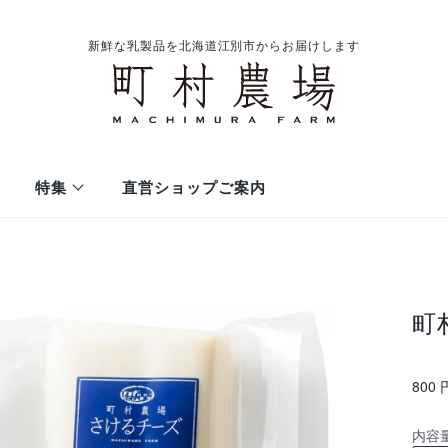
新鮮な乳製品を北海道江別市からお届けします
特集
直営ショップご案内
販売店一覧
全国イベント・催事 出店情報
メディア掲載情報
町
チーズ
牛乳
のむヨーグルト
ケーキ・クッキー
新着情報
のクリームチーズ
別市篠津183
町村農場の無脂肪牛乳
レシピ ( kitchen183 
全商品の一覧はこちら
800 
内容量