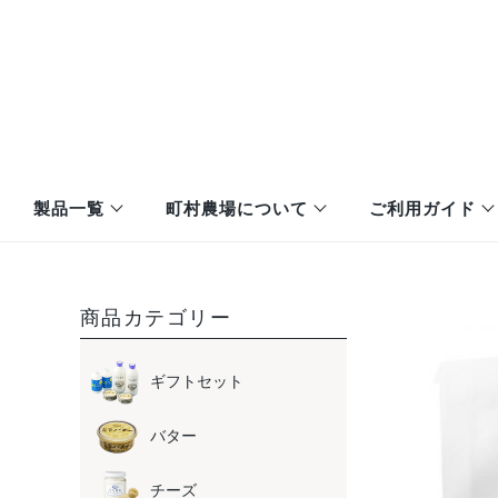
製品一覧
町村農場について
ご利用ガイド
送料について
購入の手順
商品カテゴリー
お支払い方法
ギフトセット
バター
会員特典について
イベント・催事 出店情報
オンラインショップ
企業情報
町村農場のギフトセット
町村農場の思い
町村農場
江
ギフトセット
ご利用にあたって
キャンセル・返品・変更
バター
チーズ