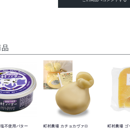
商品
食塩不使用バター
町村農場 カチョカヴァロ
町村農場 ゴ