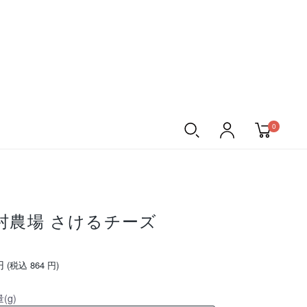
0
村農場 さけるチーズ
アイスクリーム
その他の商品
)
ふるさと納税
円
(税込
864 円
)
(g)