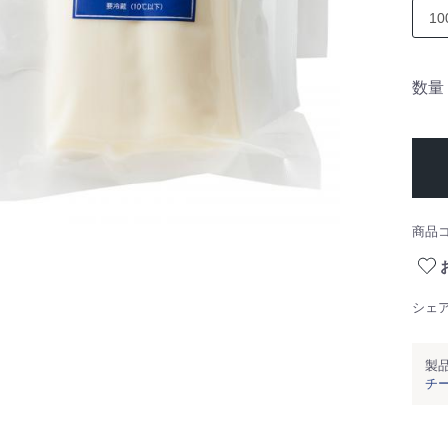
数量
商品
シェ
製
チ