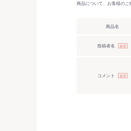
商品について、お客様のご
商品名
投稿者名
必須
コメント
必須