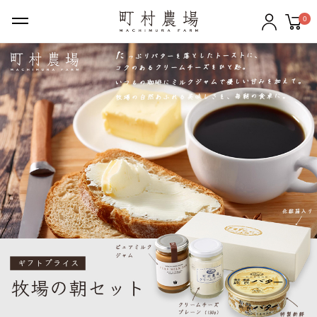
0
ギフトセット
バター
チーズ
牛乳
のむヨーグルト
ケーキ・クッキー
アイスクリーム
その他の商品
町村農場について