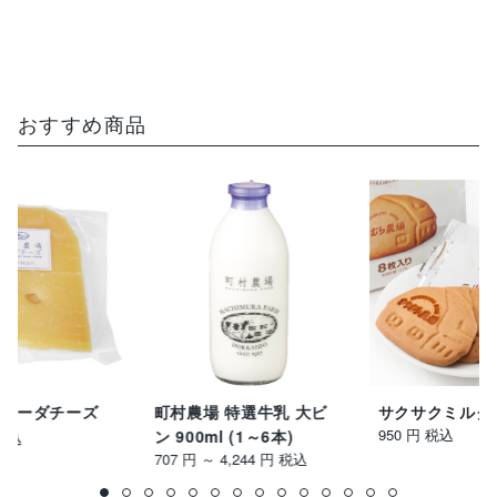
おすすめ商品
 ゴーダチーズ
町村農場 特選牛乳 大ビ
サクサクミルク
950 円
税込
税込
ン 900ml (1～6本)
707 円 ～ 4,244 円
税込