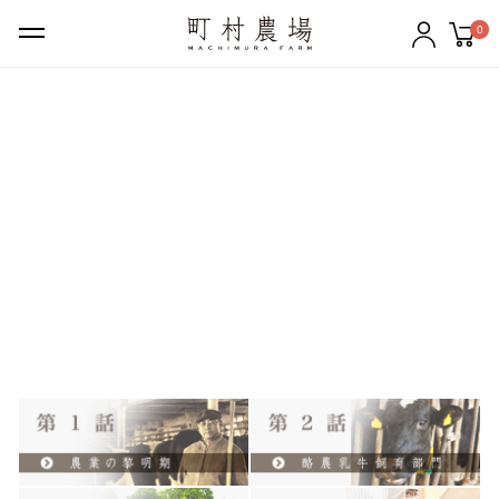
0
ギフトセット
バター
チーズ
牛乳
のむヨーグルト
ケーキ・クッキー
アイスクリーム
その他の商品
町村農場について