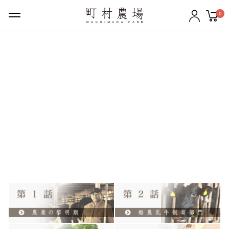
0
ギフトセット
バター
チーズ
牛乳
のむヨーグルト
ケーキ・クッキー
アイスクリーム
その他の商品
町村農場について